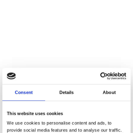
S
k
i
p
t
MENU
o
c
HOME
/
COMPROMISSO
o
n
t
C
e
o
n
m
t
p
Consent
Details
About
r
o
m
This website uses cookies
i
We use cookies to personalise content and ads, to
s
provide social media features and to analyse our traffic.